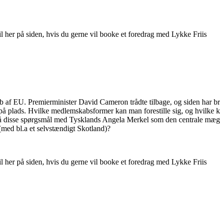
til her på siden, hvis du gerne vil booke et foredrag med Lykke Friis
skab af EU. Premierminister David Cameron trådte tilbage, og siden har b
en på plads. Hvilke medlemskabsformer kan man forestille sig, og hvilke
t på disse spørgsmål med Tysklands Angela Merkel som den centrale mægl
 (med bl.a et selvstændigt Skotland)?
til her på siden, hvis du gerne vil booke et foredrag med Lykke Friis