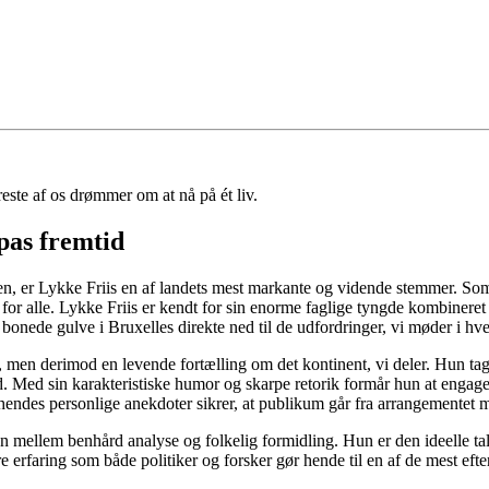
reste af os drømmer om at nå på ét liv.
pas fremtid
den, er Lykke Friis en af landets mest markante og vidende stemmer. So
r alle. Lykke Friis er kendt for sin enorme faglige tyngde kombineret 
bonede gulve i Bruxelles direkte ned til de udfordringer, vi møder i hver
, men derimod en levende fortælling om det kontinent, vi deler. Hun ta
id. Med sin karakteristiske humor og skarpe retorik formår hun at engage
hendes personlige anekdoter sikrer, at publikum går fra arrangementet m
en mellem benhård analyse og folkelig formidling. Hun er den ideelle t
e erfaring som både politiker og forsker gør hende til en af de mest eft