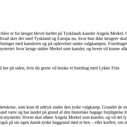
ichéer er for længst blevet hæftet på Tysklands kansler Angela Merkel.
g hvad sker der med Tyskland og Europa nu, hvor hun ikke længere skal
erfaringer med kansleren og på oplevelser under valgkampen. Foredraget e
-mysteriet: hvor længe sidder Merkel som kansler, og hvem vil kunne af
til her på siden, hvis du gerne vil booke et foredrag med Lykke Friis
itetskrise, som kom til udtryk under den tyske valgkamp. Grundet de ma
and være og har landet på grund af den historiske bagage forpligtelse ti
i-mysteriet: Hvem skal afløse Angela Merkel som kansler, og vil det ly
 også på sin egen dansk-tyske baggrund med et ben – eller kuffert, om ma