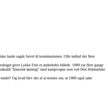
pæiske lande sagde farvel til kommunismen. Ofte indtraf der flere
oredraget giver Lykke Friis et anderledes billede. 1989 var flere gange
ra en såkaldt ”kinesisk løsning” med kampvogne som ved Den Himmelske
svundet? Og hvad blev der af at teorien om, at 1989 også satte