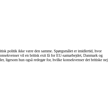
ritisk politik ikke være den samme. Spørgsmålet er imidlertid, hvor
 konsekvenser vil en britisk exit få for EU-samarbejdet, Danmark og
er, ligesom hun også redegør for, hvilke konsekvenser det britiske nej