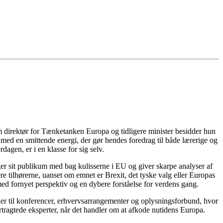
m direktør for Tænketanken Europa og tidligere minister besidder hun
med en smittende energi, der gør hendes foredrag til både lærerige og
dagen, er i en klasse for sig selv.
ger sit publikum med bag kulisserne i EU og giver skarpe analyser af
re tilhørerne, uanset om emnet er Brexit, det tyske valg eller Europas
ed fornyet perspektiv og en dybere forståelse for verdens gang.
aler til konferencer, erhvervsarrangementer og oplysningsforbund, hvor
ertragtede eksperter, når det handler om at afkode nutidens Europa.