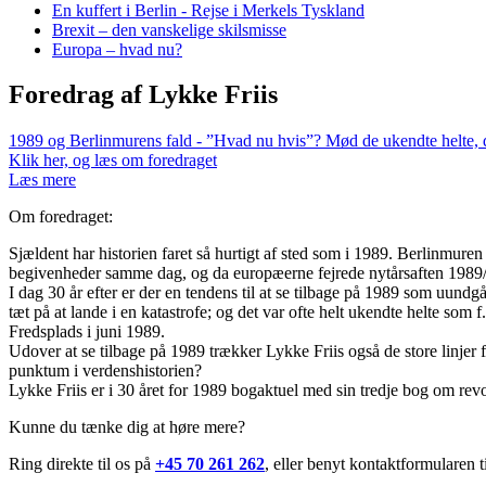
En kuffert i Berlin - Rejse i Merkels Tyskland
Brexit – den vanskelige skilsmisse
Europa – hvad nu?
Foredrag af Lykke Friis
1989 og Berlinmurens fald - ”Hvad nu hvis”? Mød de ukendte helte, d
Klik her, og læs om foredraget
Læs mere
Om foredraget:
Sjældent har historien faret så hurtigt af sted som i 1989. Berlinmuren 
begivenheder samme dag, og da europæerne fejrede nytårsaften 1989/
I dag 30 år efter er der en tendens til at se tilbage på 1989 som uundg
tæt på at lande i en katastrofe; og det var ofte helt ukendte helte
Fredsplads i juni 1989.
Udover at se tilbage på 1989 trækker Lykke Friis også de store linjer 
punktum i verdenshistorien?
Lykke Friis er i 30 året for 1989 bogaktuel med sin tredje bog om revol
Kunne du tænke dig at høre mere?
Ring direkte til os på
+45 70 261 262
, eller benyt kontaktformularen 