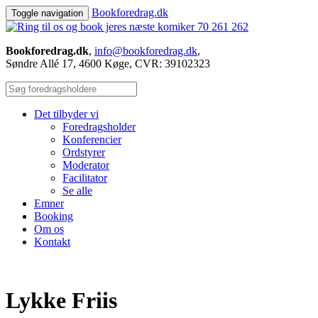
Book
foredrag.dk
Toggle navigation
70 261 262
Bookforedrag.dk
,
info@bookforedrag.dk
,
Søndre Allé 17, 4600 Køge, CVR: 39102323
Det tilbyder vi
Foredragsholder
Konferencier
Ordstyrer
Moderator
Facilitator
Se alle
Emner
Booking
Om os
Kontakt
Lykke Friis