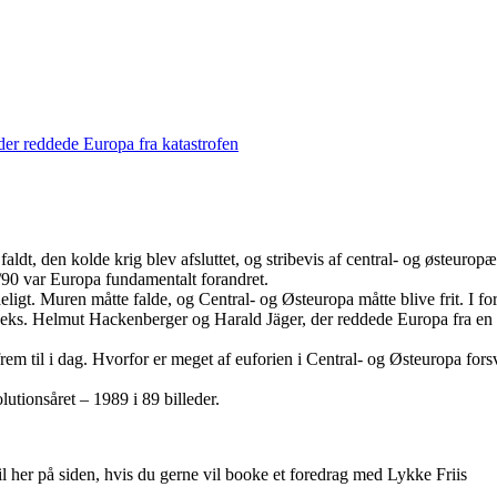
er reddede Europa fra katastrofen
faldt, den kolde krig blev afsluttet, og stribevis af central- og østeuro
90 var Europa fundamentalt forandret.
åeligt. Muren måtte falde, og Central- og Østeuropa måtte blive frit. I f
 som f.eks. Helmut Hackenberger og Harald Jäger, der reddede Europa f
frem til i dag. Hvorfor er meget af euforien i Central- og Østeuropa for
utionsåret – 1989 i 89 billeder.
til her på siden, hvis du gerne vil booke et foredrag med Lykke Friis