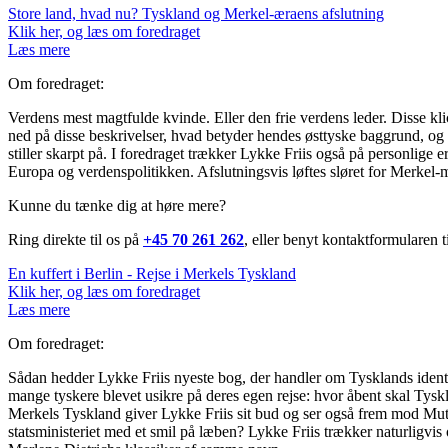
Store land, hvad nu? Tyskland og Merkel-æraens afslutning
Klik her, og læs om foredraget
Læs mere
Om foredraget:
Verdens mest magtfulde kvinde. Eller den frie verdens leder. Disse kl
ned på disse beskrivelser, hvad betyder hendes østtyske baggrund, o
stiller skarpt på. I foredraget trækker Lykke Friis også på personlige 
Europa og verdenspolitikken. Afslutningsvis løftes sløret for Merkel
Kunne du tænke dig at høre mere?
Ring direkte til os på
+45 70 261 262
, eller benyt kontaktformularen 
En kuffert i Berlin - Rejse i Merkels Tyskland
Klik her, og læs om foredraget
Læs mere
Om foredraget:
Sådan hedder Lykke Friis nyeste bog, der handler om Tysklands ident
mange tyskere blevet usikre på deres egen rejse: hvor åbent skal Tyskl
Merkels Tyskland giver Lykke Friis sit bud og ser også frem mod Mutt
statsministeriet med et smil på læben? Lykke Friis trækker naturligvis