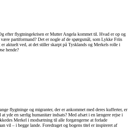
 Og efter flygtningekrisen er Mutter Angela kommet til. Hvad er op og
 være partiformand? Det er nogle af de spørgsmål, som Lykke Friis
r aktuelt ved, at det stiller skarpt på Tysklands og Merkels rolle i
løse hende?
nge flygtninge og migranter, der er ankommet med deres kufferter, er
l at yde en særlig humanitær indsats? Med afsæt i en længere rejse i
kkedes Merkel i modsætning til alle forgængerne at forlade
n vil – i begge lande. Foredraget og bogens titel er inspireret af