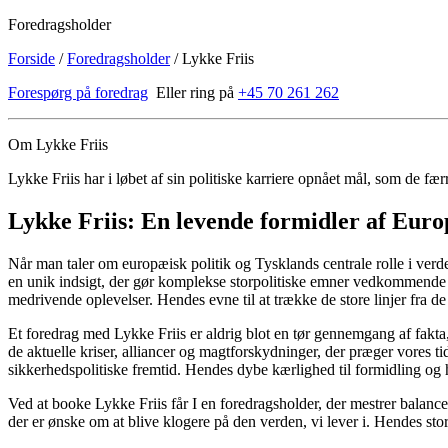
Foredragsholder
Forside
/
Foredragsholder
/
Lykke Friis
Forespørg på foredrag
Eller ring på
+45 70 261 262
Om Lykke Friis
Lykke Friis har i løbet af sin politiske karriere opnået mål, som de fær
Lykke Friis: En levende formidler af Euro
Når man taler om europæisk politik og Tysklands centrale rolle i ver
en unik indsigt, der gør komplekse storpolitiske emner vedkommende fo
medrivende oplevelser. Hendes evne til at trække de store linjer fra de 
Et foredrag med Lykke Friis er aldrig blot en tør gennemgang af fakta
de aktuelle kriser, alliancer og magtforskydninger, der præger vores t
sikkerhedspolitiske fremtid. Hendes dybe kærlighed til formidling og 
Ved at booke Lykke Friis får I en foredragsholder, der mestrer balanc
der er ønske om at blive klogere på den verden, vi lever i. Hendes stor