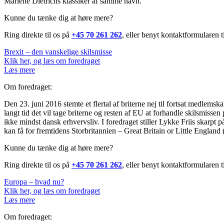
Marlene Dietrichs klassiker af samme navn.
Kunne du tænke dig at høre mere?
Ring direkte til os på
+45 70 261 262
, eller benyt kontaktformularen 
Brexit – den vanskelige skilsmisse
Klik her, og læs om foredraget
Læs mere
Om foredraget:
Den 23. juni 2016 stemte et flertal af briterne nej til fortsat medlem
langt tid det vil tage briterne og resten af EU at forhandle skilsmiss
ikke mindst dansk erhvervsliv. I foredraget stiller Lykke Friis skarp
kan få for fremtidens Storbritannien – Great Britain or Little England
Kunne du tænke dig at høre mere?
Ring direkte til os på
+45 70 261 262
, eller benyt kontaktformularen 
Europa – hvad nu?
Klik her, og læs om foredraget
Læs mere
Om foredraget: