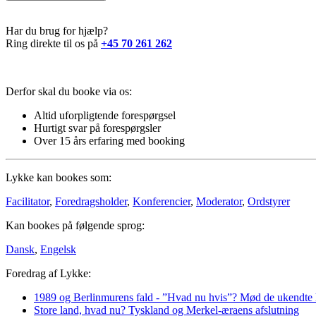
Har du brug for hjælp?
Ring direkte til os på
+45 70 261 262
Derfor skal du booke via os:
Altid
uforpligtende forespørgsel
Hurtigt svar
på forespørgsler
Over 15 års erfaring
med booking
Lykke kan bookes som:
Facilitator
,
Foredragsholder
,
Konferencier
,
Moderator
,
Ordstyrer
Kan bookes på følgende sprog:
Dansk
,
Engelsk
Foredrag af Lykke:
1989 og Berlinmurens fald - ”Hvad nu hvis”? Mød de ukendte he
Store land, hvad nu? Tyskland og Merkel-æraens afslutning