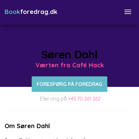
Book
foredrag.dk
Togg
navi
Søren Dahl
Værten fra Café Hack
FORESPØRG PÅ FOREDRAG
Eller ring på
+45 70 261 262
Om Søren Dahl