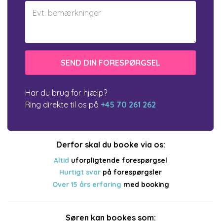
Har du brug for hjælp?
Ring direkte til os på
+45 70 261 262
Derfor skal du booke via os:
Altid
uforpligtende forespørgsel
Hurtigt svar
på forespørgsler
Over 15 års erfaring
med booking
Søren kan bookes som: