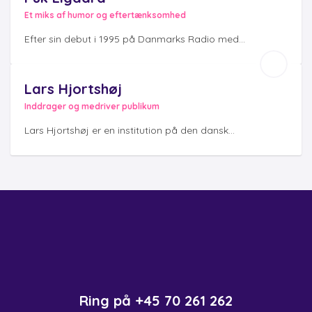
Et miks af humor og eftertænksomhed
Efter sin debut i 1995 på Danmarks Radio med...
Lars Hjortshøj
Inddrager og medriver publikum
Lars Hjortshøj er en institution på den dansk...
Ring på
+45 70 261 262