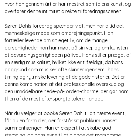
hvor han gennem årtier har mestret samtalens kunst, og
overfører denne intimitet direkte til foredragsscenen.
Søren Dahls foredrag spænder vidt, men har altid det
menneskelige møde som omdrejningspunkt. Han
fortæller levende om sit eget liv, om de mange
personligheder han har mødt på sin vej, og om kunsten
at bevare nysgerrigheden på livet. Hans stil er præget af
en særlig musikalitet, hvilket ikke er tilfældigt, da hans
baggrund som musiker ofte skinner igennem i hans
timing og rytmiske levering af de gode historier. Det er
denne kombination af det professionelle overskud og
den umiddelbare nede-på-jorden-charme, der gør ham
til en af de mest efterspurgte talere i landet.
Når du vælger at booke Søren Dahl til dit næste event,
får du en formidler, der forstår sit publikum uanset
sammenhængen. Han er ekspert i at skabe god
stemning, og hans evne til at blande det morsomme