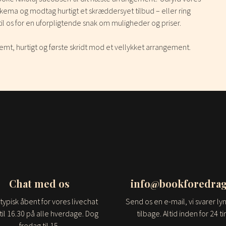
ema og modtag hurtigt et skræddersyet tilbud – eller ring
til os for en uforpligtende snak om muligheder og priser.
emt, hurtigt og første skridt mod et vellykket arrangement.
Chat med os
info@bookforedrag
 typisk åbent for vores livechat
Send os en e-mail, vi svarer lyn
til 16.30 på alle hverdage. Dog
tilbage. Altid inden for 24 t
fredag til 15.