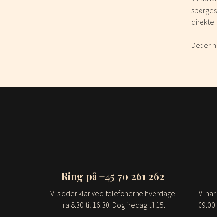
spørgesk
direkte 
Det er n
Ring på
+45 70 261 262
Vi sidder klar ved telefonerne hverdage
Vi har
fra 8.30 til 16.30. Dog fredag til 15.
09.00 