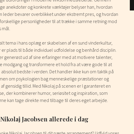
ige anekdoter og konkrete værktøjer belyser han, hvordan
 leder bevarer overblikket under ekstremt pres, og hvordan
forskellige personligheder til at trække i samme retning mod
s mål.
alt tema i hans oplæg er skabelsen af en sund vinderkultur,
 er plads til både individuel udfoldelse og benhård disciplin.
r generøst ud af sine erfaringer med at motivere talenter,
 modgang og transformere et hold fra at være gode til at
absolut bedste i verden. Det handler ikke kun om taktik på
men om psykologien bag menneskelige præstationer og
af gensidig tillid. Med Nikolaj på scenen er I garanteret en
e, der kombinerer humor, seriøsitet og inspiration, som
ne kan tage direkte med tilbage til deres eget arbejde.
Nikolaj Jacobsen allerede i dag
ooke Nikolaj Jacobsen til dit næste arrangement? Udfyld vores