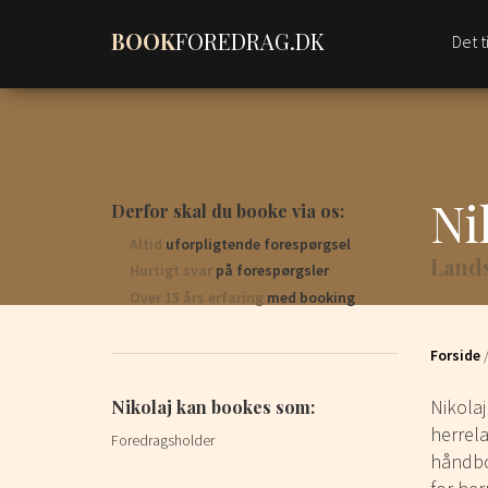
BOOK
FOREDRAG.DK
Det t
Ni
Derfor skal du booke via os:
Altid
uforpligtende forespørgsel
Lands
Hurtigt svar
på forespørgsler
Over 15 års erfaring
med booking
Forside
Nikola
Nikolaj kan bookes som:
herrela
Foredragsholder
håndbo