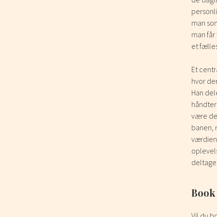
personl
man som
man får 
et fælle
Et centr
hvor der
Han dele
håndtere
være de 
banen, 
værdien 
oplevels
deltager
Book 
Vil du b