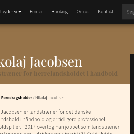
ilbyder vi
Emner
Booking
Om os
Kontakt
kolaj Jacobsen
træner for herrelandsholdet i håndbold
/
Foredragsholder
/
Nikolaj Jacobsen
j Jacobsen er landstræner for det danske
ndshold i håndbold og er tidligere professionel
ldspiller. I 2017 overtog han jobbet som landstræner