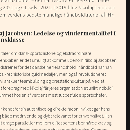
relandsholdet – det har resulteret i VM Guld i både
 2021 og OL-sølv i 2021. I 2019 blev Nikolaj Jacobsen
som verdens bedste mandlige håndboldtræner af IHF.
aj Jacobsen: Ledelse og vindermentalitet i
nsklasse
 taler om dansk sportshistorie og ekstraordinære
enskaber, er det umuligt at komme udenom Nikolaj Jacobsen.
dstræner for det danske herrelandshold i håndbold har han
t sikret historiske guldmedaljer, men også revolutioneret
i anskuer teambuilding og præstationskultur på. Ved at
 foredrag med Nikolaj får jeres organisation et unikt indblik i
ummet hos en af verdens mest succesfulde sportschefer.
er kendt for sin autentiske og direkte facon, hvilket gør hans
g både medrivende og dybt relevante for erhvervslivet. Han
at drage paralleller mellem elitesportens benhårde krav og
ige udfordringer i moderne virksomhedsledelse. Gennem