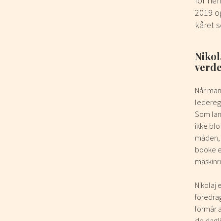
for her
2019 og
kåret 
Nikol
verde
Når man
ledereg
Som lan
ikke blo
måden, v
booke et
maskinr
Nikolaj 
foredra
formår 
de dagl